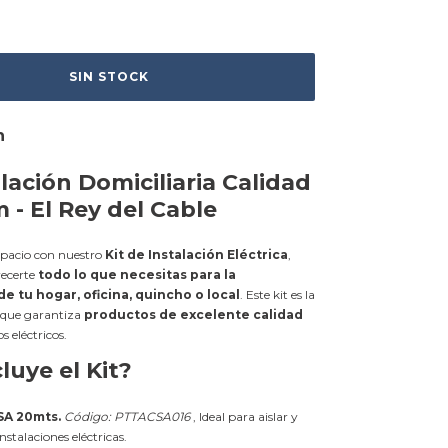
n
alación Domiciliaria Calidad
- El Rey del Cable
spacio con nuestro
Kit de Instalación Eléctrica
,
recerte
todo lo que necesitas para la
e tu hogar, oficina, quincho o local
. Este kit es la
l que garantiza
productos de excelente calidad
s eléctricos.
luye el Kit?
SA 20mts.
Código: PTTACSA016
, Ideal para aislar y
nstalaciones eléctricas.