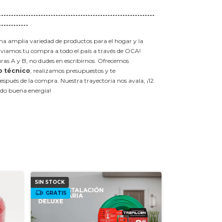
---------------------------------------------------------------
------------
 amplia variedad de productos para el hogar y la
nviamos tu compra a todo el país a través de OCA!
ras A y B, no dudes en escribirnos. Ofrecemos
o técnico
, realizamos presupuestos y te
ués de la compra. Nuestra trayectoria nos avala, ¡12
do buena energía!
SIN STOCK
SIN STOCK
GRATIS