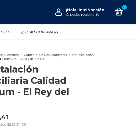
0
¡Hola!
Iniciá sesión
O podés registrarte
UCIÓN
¿CÓMO COMPRAR?
es Eléctricas
>
Cables
>
Cables Unipolares
>
Kit Instalación
ad Premium - El Rey del Cable
stalación
liaria Calidad
m - El Rey del
,41
stos
$263.511,08