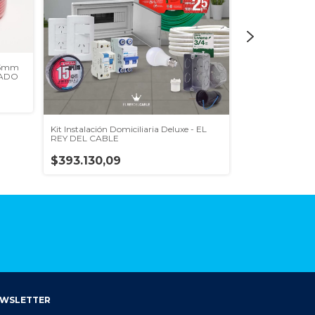
1.5mm
ZADO
Kit Instalación Domiciliaria Deluxe - EL
Pack 3 rollos Un
REY DEL CABLE
Corrugado de reg
$393.130,09
$180.513,86
WSLETTER