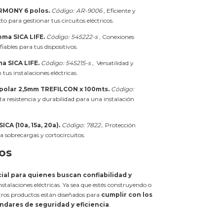
ARMONY 6 polos.
Código: AR-9006 ,
Eficiente y
to para gestionar tus circuitos eléctricos.
oma SICA LIFE.
Código: 545222-s
, Conexiones
iables para tus dispositivos.
a SICA LIFE.
Código: 545215-s ,
Versatilidad y
tus instalaciones eléctricas.
ipolar 2,5mm TREFILCON x 100mts.
Código:
ta resistencia y durabilidad para una instalación
ICA (10a, 15a, 20a).
Código: 7822..
Protección
ra sobrecargas y cortocircuitos.
os
ial para quienes buscan confiabilidad y
nstalaciones eléctricas. Ya sea que estés construyendo o
ros productos están diseñados para
cumplir con los
ndares de seguridad y eficiencia
.