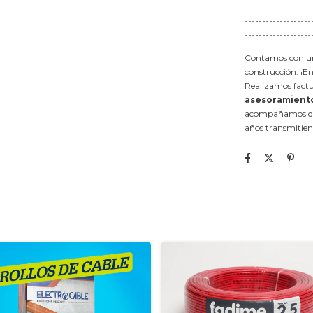
-------------------
-------------------
Contamos con una
construcción. ¡E
Realizamos factu
asesoramient
acompañamos desp
años transmitien