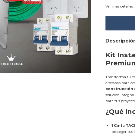
Ver más detalles
Descripció
Kit Inst
Premium 
Transforma tu e
diseñado para of
construcción d
solución integra
para tus proyecto
¿Qué inc
1 Cinta TAC
proteger tus i