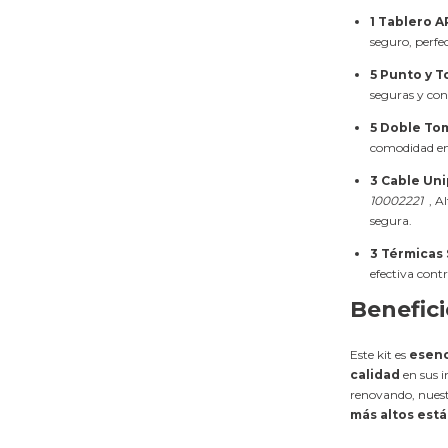
1 Tablero 
seguro, perfec
5 Punto y T
seguras y conf
5 Doble Tom
comodidad en 
3 Cable Un
10002221
, Al
segura.
3 Térmicas S
efectiva cont
Benefici
Este kit es
esenc
calidad
en sus i
renovando, nuest
más altos está