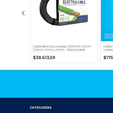
ra instalar!
Cable eléctrico unipolar x100mts 1.5mm
Cable 
2.5mm 4mm y 6mm - Electrocable
unidad
$38.613,59
$175
CATEGORÍAS