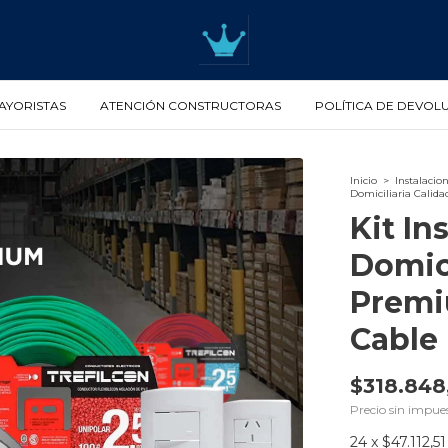
AYORISTAS
ATENCIÓN CONSTRUCTORAS
POLÍTICA DE DEVOL
Inicio
>
Instalacion
Domiciliaria Calid
Kit In
Domici
Premiu
Cable
$318.848
Precio sin impue
24
x
$47.112,51