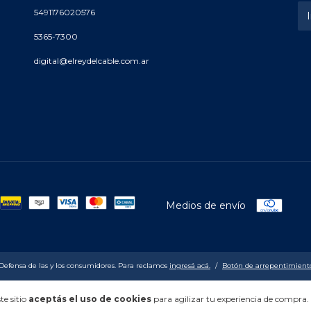
5491176020576
5365-7300
digital@elreydelcable.com.ar
Medios de envío
Defensa de las y los consumidores. Para reclamos
ingresá acá.
/
Botón de arrepentimient
te sitio
aceptás el uso de cookies
para agilizar tu experiencia de compra.