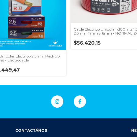
Cable Eléctrico Unipolar x100mts 
2.5mm 4mm y 6mm - NORMALI
$56.420,15
Unipolar Eléctrico 2.5mm Pack x 3
es - Electrocable
.449,47
CONTACTÁNOS
NE