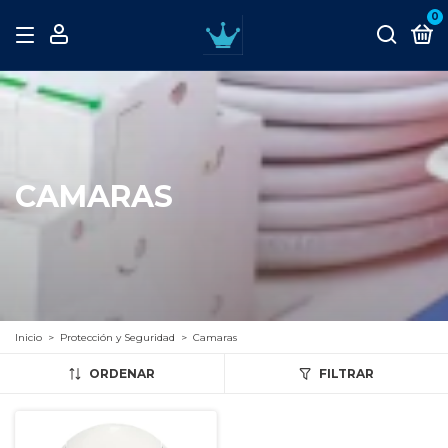
0
CAMARAS
Inicio
>
Protección y Seguridad
>
Camaras
ORDENAR
FILTRAR