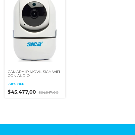
CAMARA IP MOVIL SICA WIFI
CON AUDIO
-
30
%
OFF
$45.477,00
$64.967,00