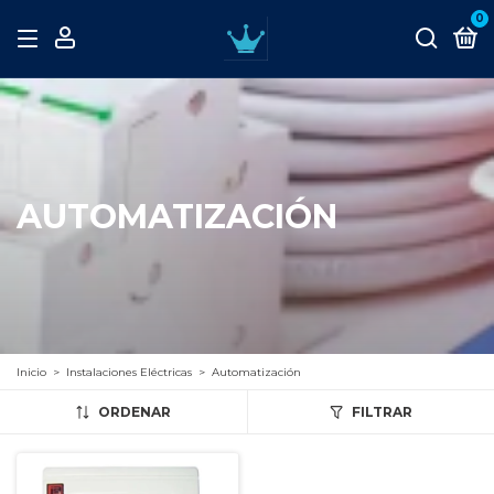
0
AUTOMATIZACIÓN
Inicio
>
Instalaciones Eléctricas
>
Automatización
ORDENAR
FILTRAR