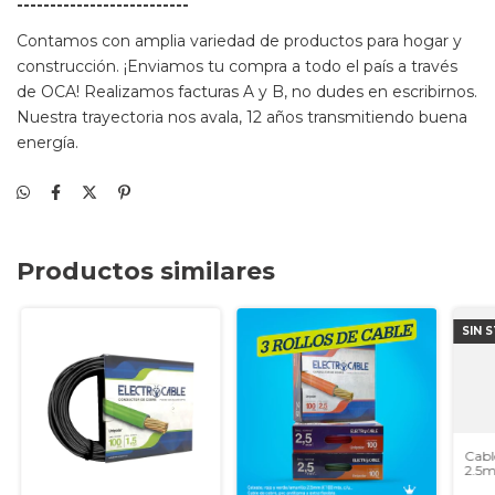
--------------------------
Contamos con amplia variedad de productos para hogar y
construcción. ¡Enviamos tu compra a todo el país a través
de OCA! Realizamos facturas A y B, no dudes en escribirnos.
Nuestra trayectoria nos avala, 12 años transmitiendo buena
energía.
Productos similares
SIN 
Cabl
2.5m
3u - 