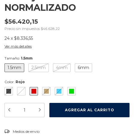
NORMALIZADO
$56.420,15
Precio sin impuestos
$46.628,22
24
x
$8.336,55
Ver más detalles
Tamaño:
1.5mm
1.5mm
2.5mm
4mm
6mm
Color:
Rojo
CAMBIAR CP
Entregas para el CP:
Medios de envío