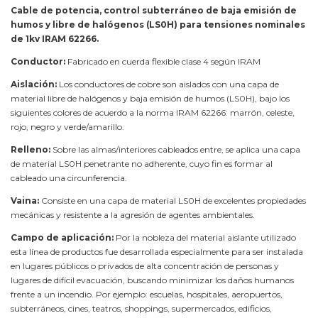
Cable de potencia, control subterráneo de baja emisión de
humos y libre de halógenos (LS0H) para tensiones nominales
de 1kv IRAM 62266.
Conductor:
Fabricado en cuerda flexible clase 4 según IRAM
Aislación:
Los conductores de cobre son aislados con una capa de
material libre de halógenos y baja emisión de humos (LS0H), bajo los
siguientes colores de acuerdo a la norma IRAM 62266: marrón, celeste,
rojo, negro y verde/amarillo.
Relleno:
Sobre las almas/interiores cableados entre, se aplica una capa
de material LS0H penetrante no adherente, cuyo fin es formar al
cableado una circunferencia.
Vaina:
Consiste en una capa de material LS0H de excelentes propiedades
mecánicas y resistente a la agresión de agentes ambientales.
Campo de aplicación:
Por la nobleza del material aislante utilizado
esta línea de productos fue desarrollada especialmente para ser instalada
en lugares públicos o privados de alta concentración de personas y
lugares de difícil evacuación, buscando minimizar los daños humanos
frente a un incendio. Por ejemplo: escuelas, hospitales, aeropuertos,
subterráneos, cines, teatros, shoppings, supermercados, edificios,