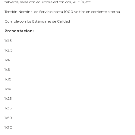
tableros, salas con equipos electrónicos, PLC´s, etc.
Tensión Nominal de Servicio hasta 1000 voltios en corriente alterna.
Cumple con los Estándares de Calidad
Presentacion:
1x1.5
1x2.5
1x4
1x6
1x10
1x16
1x25
1x35
1x50
1x70