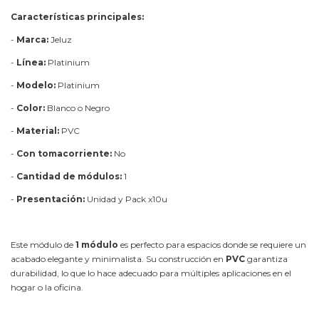
Características principales:
-
Marca:
Jeluz
-
Línea:
Platinium
-
Modelo:
Platinium
-
Color:
Blanco o Negro
-
Material:
PVC
-
Con tomacorriente:
No
-
Cantidad de módulos:
1
-
Presentación:
Unidad y Pack x10u
Este módulo de
1 módulo
es perfecto para espacios donde se requiere un
acabado elegante y minimalista. Su construcción en
PVC
garantiza
durabilidad, lo que lo hace adecuado para múltiples aplicaciones en el
hogar o la oficina.