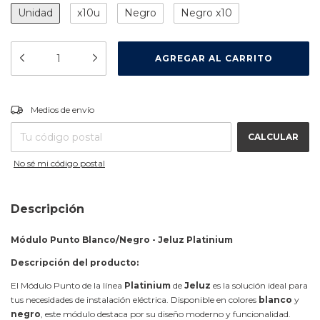
Unidad
x10u
Negro
Negro x10
CAMBIAR CP
Entregas para el CP:
Medios de envío
CALCULAR
No sé mi código postal
Descripción
Módulo Punto Blanco/Negro - Jeluz Platinium
Descripción del producto:
El Módulo Punto de la línea
Platinium
de
Jeluz
es la solución ideal para
tus necesidades de instalación eléctrica. Disponible en colores
blanco
y
negro
, este módulo destaca por su diseño moderno y funcionalidad.