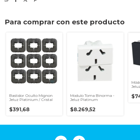
Para comprar con este producto
Módu
Jelu
Bastidor Oculto Mignon
Modulo Toma Binorma -
$7
Jeluz Platinium / Cristal
Jeluz Platinum
$391,68
$8.269,52