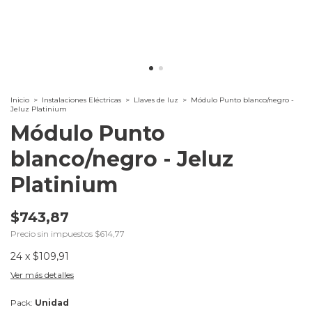
Inicio
>
Instalaciones Eléctricas
>
Llaves de luz
>
Módulo Punto blanco/negro -
Jeluz Platinium
Módulo Punto
blanco/negro - Jeluz
Platinium
$743,87
Precio sin impuestos
$614,77
24
x
$109,91
Ver más detalles
Pack:
Unidad