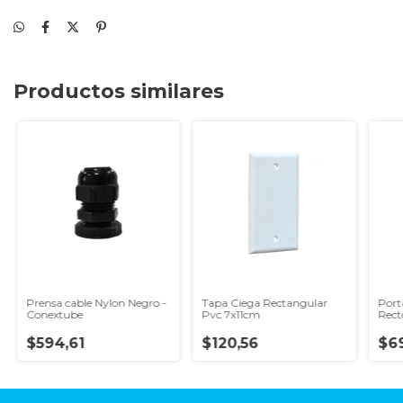
Productos similares
Prensa cable Nylon Negro -
Tapa Ciega Rectangular
Port
Conextube
Pvc 7x11cm
Rect
$594,61
$120,56
$6