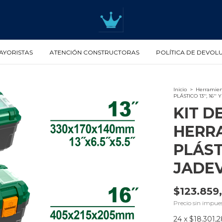
AYORISTAS
ATENCIÓN CONSTRUCTORAS
POLÍTICA DE DEVOL
Inicio
>
Herramient
PLÁSTICO 13'', 16'' 
KIT D
HERR
PLÁSTIC
JADE
$123.859
Precio sin impue
24
x
$18.301,2