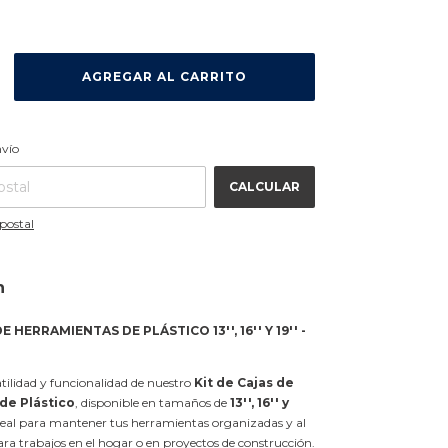
CAMBIAR CP
 CP:
nvío
CALCULAR
postal
n
E HERRAMIENTAS DE PLÁSTICO 13'', 16'' Y 19'' -
tilidad y funcionalidad de nuestro
Kit de Cajas de
de Plástico
, disponible en tamaños de
13'', 16'' y
 ideal para mantener tus herramientas organizadas y al
ara trabajos en el hogar o en proyectos de construcción.