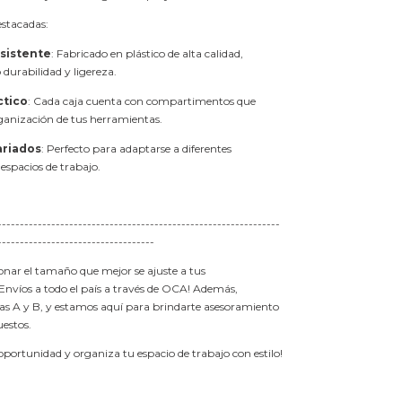
estacadas:
esistente
: Fabricado en plástico de alta calidad,
durabilidad y ligereza.
ctico
: Cada caja cuenta con compartimentos que
organización de tus herramientas.
riados
: Perfecto para adaptarse a diferentes
 espacios de trabajo.
---------------------------------------------------------------
-----------------------------------
ionar el tamaño que mejor se ajuste a tus
Envíos a todo el país a través de OCA! Además,
as A y B, y estamos aquí para brindarte asesoramiento
uestos.
portunidad y organiza tu espacio de trabajo con estilo!