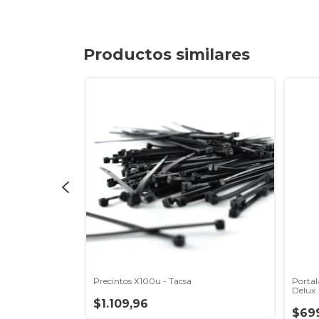
Productos similares
s - Sica
Precintos X100u - Tacsa
Portal
Delux
$1.109,96
$699