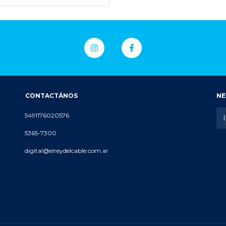
CONTACTÁNOS
NE
5491176020576
5365-7300
digital@elreydelcable.com.ar