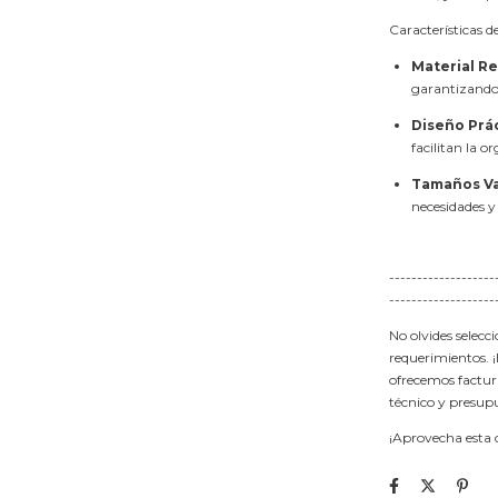
Características d
Material R
garantizando 
Diseño Prá
facilitan la 
Tamaños Va
necesidades y
-------------------
-------------------
No olvides selecc
requerimientos. ¡
ofrecemos factur
técnico y presup
¡Aprovecha esta o