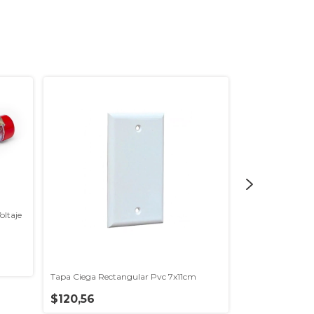
oltaje
Tapa Ciega Rectangular Pvc 7x11cm
Cinta Para Caño 
$120,56
$9.767,68