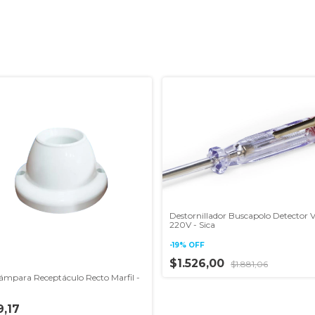
Destornillador Buscapolo Detector V
220V - Sica
-
19
%
OFF
$1.526,00
$1.881,06
ámpara Receptáculo Recto Marfil -
,17