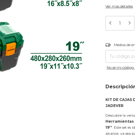
Ver más detalles
Entregas para el
Medios de e
No sé mi código 
Descripció
KIT DE CAJAS D
JADEVER
Descubre la versa
Herramientas 
19''
. Este set es
alcance, ya sea p