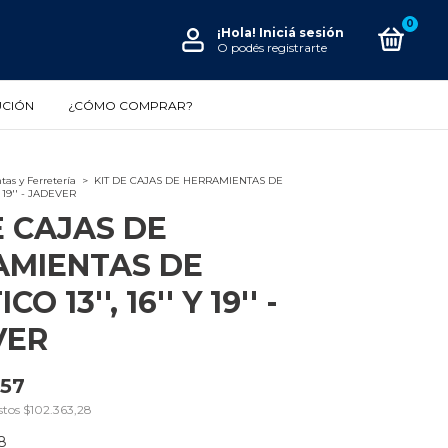
0
¡Hola!
Iniciá sesión
O podés registrarte
UCIÓN
¿CÓMO COMPRAR?
as y Ferretería
>
KIT DE CAJAS DE HERRAMIENTAS DE
Y 19'' - JADEVER
E CAJAS DE
AMIENTAS DE
O 13'', 16'' Y 19'' -
VER
,57
stos
$102.363,28
8