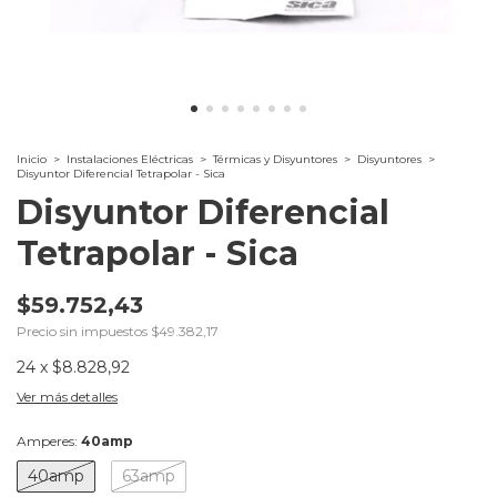
Inicio
>
Instalaciones Eléctricas
>
Térmicas y Disyuntores
>
Disyuntores
>
Disyuntor Diferencial Tetrapolar - Sica
Disyuntor Diferencial
Tetrapolar - Sica
$59.752,43
Precio sin impuestos
$49.382,17
24
x
$8.828,92
Ver más detalles
Amperes:
40amp
40amp
63amp