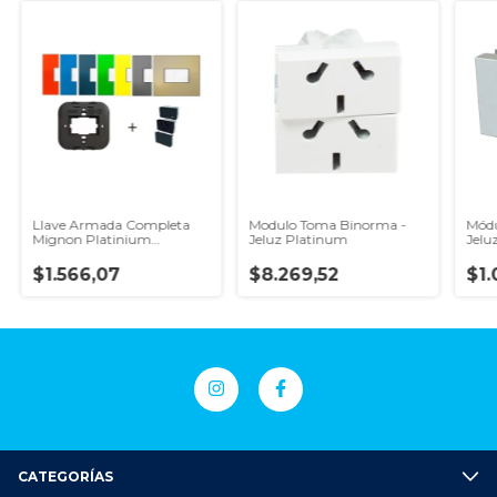
Llave Armada Completa
Modulo Toma Binorma -
Módu
Mignon Platinium
Jeluz Platinum
Jelu
Platinium - Jeluz
Neg
$1.566,07
$8.269,52
$1.
CATEGORÍAS