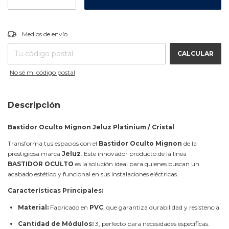
CAMBIAR CP
Entregas para el CP:
Medios de envío
CALCULAR
No sé mi código postal
Descripción
Bastidor Oculto Mignon Jeluz Platinium / Cristal
Transforma tus espacios con el
Bastidor Oculto Mignon
de la
prestigiosa marca
Jeluz
. Este innovador producto de la línea
BASTIDOR OCULTO
es la solución ideal para quienes buscan un
acabado estético y funcional en sus instalaciones eléctricas.
Características Principales:
Material:
Fabricado en
PVC
, que garantiza durabilidad y resistencia.
Cantidad de Módulos:
3, perfecto para necesidades específicas.