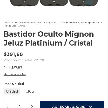
Inicio
>
Instalaciones Eléctricas
>
Llaves de luz
>
Bastidor Oculto Mignon Jeluz
Platinium / Cristal
Bastidor Oculto Mignon
Jeluz Platinium / Cristal
$391,68
Precio sin impuestos
$323,70
24
x
$57,87
Ver más detalles
Pack:
Unidad
Unidad
x10u